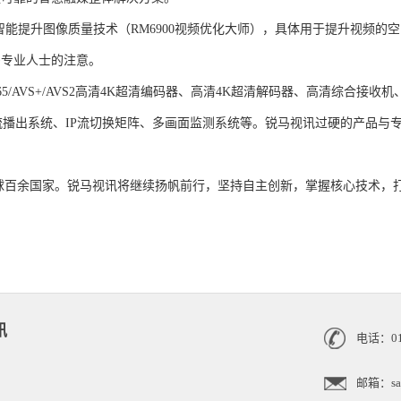
提升图像质量技术（RM6900视频优化大师），具体用于提升视频的
多专业人士的注意。
65/AVS+/AVS2高清4K超清编码器、高清4K超清解码器、高清综合接
P流播出系统、IP流切换矩阵、多画面监测系统等。锐马视讯过硬的产品与
余国家。锐马视讯将继续扬帆前行，坚持自主创新，掌握核心技术，打
讯
电话：010
邮箱：sale